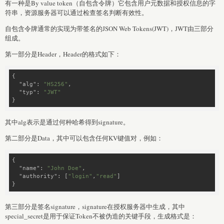
有一种是By value token（自包含令牌）它包含用户元数据和授权信息的字
符串，资源服务器可以通过检查签名判断有效性。
自包含令牌通常的实现为带签名的JSON Web Tokens(JWT)，JWT由三部分
组成。
第一部分是Header，Header的格式如下：
{

"alg"
: 
"HS256"
,

"typ"
: 
"JWT"
}
其中alg表示是通过何种哈希得到signature。
第二部分是Data，其中可以包含任何KV键值对，例如：
{

"name"
: 
"John Doe"
,

"authority"
: [
"login"
,
"read"
]

}
第三部分是签名signature，signature在授权服务器中生成，其中
special_secret是用于保证Token不被伪造的关键手段，生成格式是：