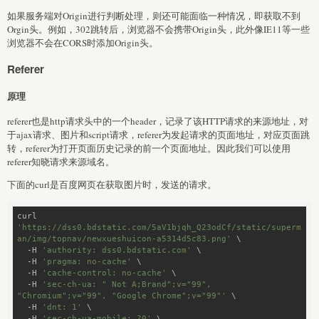
如果服务端对Origin进行判断处理，则还可能面临一种情况，即获取不到
Orgin头。例如，302跳转后，浏览器不会携带Origin头，此外像IE11等一些
浏览器不会在CORS时添加Origin头。
Referer
原理
referer也是http请求头中的一个header，记录了该HTTP请求的来源地址，对
于ajax请求、图片和script请求，referer为发起请求的页面地址，对应页面跳
转，referer为打开页面历史记录的前一个页面地址。因此我们可以使用
referer知晓请求来源域名。
下面的curl是百度网页在获取图片时，发送的请求。
curl 
'https://dss0.bdstatic.com/5aV1bjqh_Q23odCf/static/superm
an/img/topnav/newxueshuicon-a5314d5c83.png'
 \

  -H 
'authority: dss0.bdstatic.com'
 \

  -H 
'pragma: no-cache'
 \

  -H 
'cache-control: no-cache'
 \

  -H 
'sec-ch-ua: " Not A;Brand";v="99", 
"Chromium";v="99", "Google Chrome";v="99"'
 \

  -H 
'dnt: 1'
 \

  -H 
'sec-ch-ua-mobile: ?0'
 \
