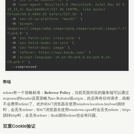
  -H 
'user-agent: Mozilla/5.0 (Macintosh; Intel Mac OS X 
10_15_4) AppleWebKit/537.36 (KHTML, like Gecko) 
Chrome/99.0.4844.83 Safari/537.36'
 \

  -H 
'sec-ch-ua-platform: "macOS"'
 \

  -H 
'accept: 
image/avif,image/webp,image/apng,image/svg+xml,image/*,*/
*;q=0.8'
 \

  -H 
'sec-fetch-site: cross-site'
 \

  -H 
'sec-fetch-mode: no-cors'
 \

  -H 
'sec-fetch-dest: image'
 \

  -H 
'referer: https://www.baidu.com/'
 \

  -H 
'accept-language: zh,en-US;q=0.9,en;q=0.8,zh-
CN;q=0.7'
 \

弊端
Referrer Policy
referer有一个策略标准：
，当前页面对应的服务端可以通过
response的header设置策略为no-Referrer或origin，此后再有任何请求，就都
不会携带referer了。此外IE6/7浏览器在使用window.location.href=url跳转
时，会丢失referer；IE6/7浏览器在使用windown.open时会丢失referer；https
跳转http时，会丢失referer；flash跳转referer也会有问题。
双重Cookie验证