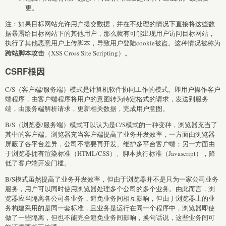
更。
注：如果目标网站允许用户提交数据，并在不处理的情况下直接将这些数
据暴露给目标网站下的其他用户，那么就有可能出现用户访问目标网站，
执行了其他恶意用户上传脚本，导致用户登陆cookie被盗。这种情况被称为
跨站脚本攻击
（XSS Cross Site Scripting）。
CSRF根因
C/S（客户端/服务端）模式是计算机软件协同工作的模式。即用户操作客户
端程序，由客户端程序将用户的意图转为特定格式的请求，发送到服务
端，由服务端解析请求，更新相关数据，完成用户意图。
B/S（浏览器/服务端）模式可以认为是C/S模式的一种变种，浏览器充当了
其中的客户端。浏览器充当客户端提高了业务开发效率，一方面由浏览器
屏蔽了各平台差异，公司不需要再开发、维护多平台客户端；另一方面由
于浏览器拥有渲染标准（HTML/CSS）、脚本执行标准（Javascript），降
低了客户端开发门槛。
B/S模式虽然提高了业务开发效率，但由于浏览器并不是只为一家公司业务
服务，用户可以同时使用浏览器处理多个公司的多个业务。由此而言，浏
览器应当隔离各公司各业务，避免业务间相互影响，但由于浏览器上的业
务构建采用的是同一套标准，且业务是运行在同一个程序中，浏览器即使
做了一些隔离，但也不能完全避免业务间影响，换句话说，这些业务间可