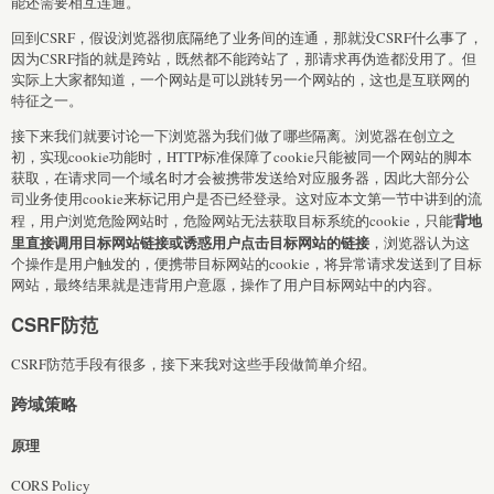
能还需要相互连通。
回到CSRF，假设浏览器彻底隔绝了业务间的连通，那就没CSRF什么事了，
因为CSRF指的就是跨站，既然都不能跨站了，那请求再伪造都没用了。但
实际上大家都知道，一个网站是可以跳转另一个网站的，这也是互联网的
特征之一。
接下来我们就要讨论一下浏览器为我们做了哪些隔离。浏览器在创立之
初，实现cookie功能时，HTTP标准保障了cookie只能被同一个网站的脚本
获取，在请求同一个域名时才会被携带发送给对应服务器，因此大部分公
司业务使用cookie来标记用户是否已经登录。这对应本文第一节中讲到的流
背地
程，用户浏览危险网站时，危险网站无法获取目标系统的cookie，只能
里直接调用目标网站链接或诱惑用户点击目标网站的链接
，浏览器认为这
个操作是用户触发的，便携带目标网站的cookie，将异常请求发送到了目标
网站，最终结果就是违背用户意愿，操作了用户目标网站中的内容。
CSRF防范
CSRF防范手段有很多，接下来我对这些手段做简单介绍。
跨域策略
原理
CORS Policy