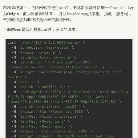
跨域原理如下，危险网站在进行xhr时，浏览器会额外新增一个header，key
Origin
为
，值为当前网站URL，并且JavaScript无法篡改。据此，服务端可
根据此信息判断请求是否来自其他网站。
下面的curl是我们模拟csrf时，发出的请求。
curl 
'http://127.0.0.1:8090/param'
 \

  -H 
'Connection: keep-alive'
 \

  -H 
'Pragma: no-cache'
 \

  -H 
'Cache-Control: no-cache'
 \

  -H 
'sec-ch-ua: " Not A;Brand";v="99", 
"Chromium";v="96", "Microsoft Edge";v="96"'
 \

  -H 
'Accept: application/json, text/javascript, */*; 
q=0.01'
 \

  -H 
'DNT: 1'
 \

  -H 
'sec-ch-ua-mobile: ?0'
 \

  -H 
'User-Agent: Mozilla/5.0 (Macintosh; Intel Mac OS X 
10_15_7) AppleWebKit/537.36 (KHTML, like Gecko) 
Chrome/96.0.4664.93 Safari/537.36 Edg/96.0.1054.53'
 \

  -H 
'sec-ch-ua-platform: "macOS"'
 \

  -H 
'Origin: http://localhost:8080'
 \

  -H 
'Sec-Fetch-Site: cross-site'
 \

  -H 
'Sec-Fetch-Mode: cors'
 \

  -H 
'Sec-Fetch-Dest: empty'
 \

  -H 
'Referer: http://localhost:8080/'
 \

  -H 
'Accept-Language: zh-CN,zh;q=0.9,en;q=0.8,en-