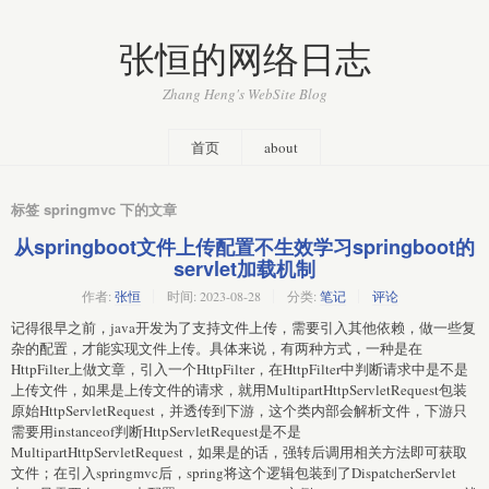
张恒的网络日志
Zhang Heng's WebSite Blog
首页
about
标签 springmvc 下的文章
从springboot文件上传配置不生效学习springboot的
servlet加载机制
作者:
张恒
时间:
2023-08-28
分类:
笔记
评论
记得很早之前，java开发为了支持文件上传，需要引入其他依赖，做一些复
杂的配置，才能实现文件上传。具体来说，有两种方式，一种是在
HttpFilter上做文章，引入一个HttpFilter，在HttpFilter中判断请求中是不是
上传文件，如果是上传文件的请求，就用MultipartHttpServletRequest包装
原始HttpServletRequest，并透传到下游，这个类内部会解析文件，下游只
需要用instanceof判断HttpServletRequest是不是
MultipartHttpServletRequest，如果是的话，强转后调用相关方法即可获取
文件；在引入springmvc后，spring将这个逻辑包装到了DispatcherServlet