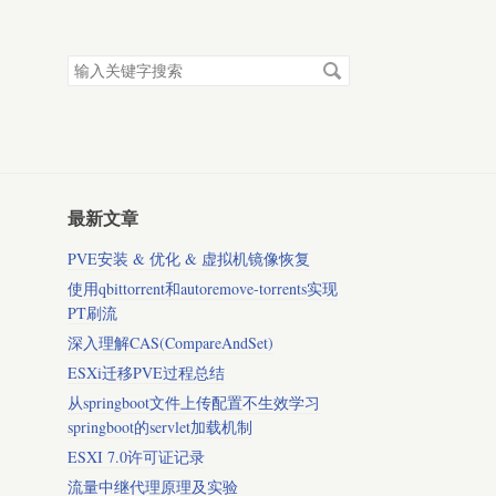
搜
索
关
键
字
最新文章
PVE安装 & 优化 & 虚拟机镜像恢复
使用qbittorrent和autoremove-torrents实现
PT刷流
深入理解CAS(CompareAndSet)
ESXi迁移PVE过程总结
从springboot文件上传配置不生效学习
springboot的servlet加载机制
ESXI 7.0许可证记录
流量中继代理原理及实验