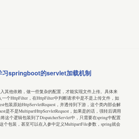
springboot的servlet加载机制
要引入其他依赖，做一些复杂的配置，才能实现文件上传。具体来
个HttpFilter，在HttpFilter中判断请求中是不是上传文件，如
quest包装原始HttpServletRequest，并透传到下游，这个类内部会解
uest是不是MultipartHttpServletRequest，如果是的话，强转后调用
这个逻辑包装到了DispatcherServlet中，只需要在spring中配置
vlet就会做这个包装，甚至可以在入参中定义MultipartFile参数，spring就会