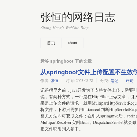
张恒的网络日志
Zhang Heng's WebSite Blog
首页
about
标签 springboot 下的文章
从springboot文件上传配置不生效学习
作者:
张恒
时间:
2023-08-28
分类:
笔记
评论
记得很早之前，java开发为了支持文件上传，需
说，有两种方式，一种是在HttpFilter上做文章，引入一
果是上传文件的请求，就用MultipartHttpServletRe
析文件，下游只需要用instanceof判断HttpServletReq
相关方法即可获取文件；在引入springmvc后，spring将
MultipartResolver实例Bean，DispatcherSer
把文件映射到入参中。